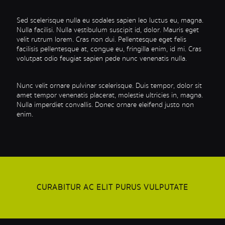
Sed scelerisque nulla eu sodales sapien leo luctus eu, magna.
Nulla facilisi. Nulla vestibulum suscipit id, dolor. Mauris eget
velit rutrum lorem. Cras non dui. Pellentesque eget felis
facilisis pellentesque at, congue eu, fringilla enim, id mi. Cras
volutpat odio feugiat sapien pede nunc venenatis nulla.
Nunc velit ornare pulvinar scelerisque. Duis tempor, dolor sit
amet tempor venenatis placerat, molestie ultricies in, magna.
Nulla imperdiet convallis. Donec ornare eleifend justo non
enim.
CURABITUR AC ELIT PURUS VULPUTATE