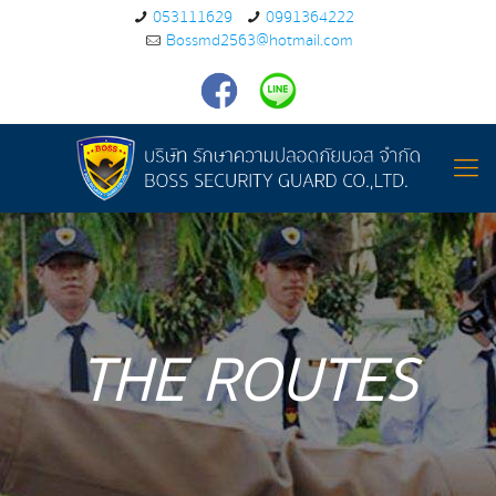
053111629
0991364222
Bossmd2563@hotmail.com
THE ROUTES